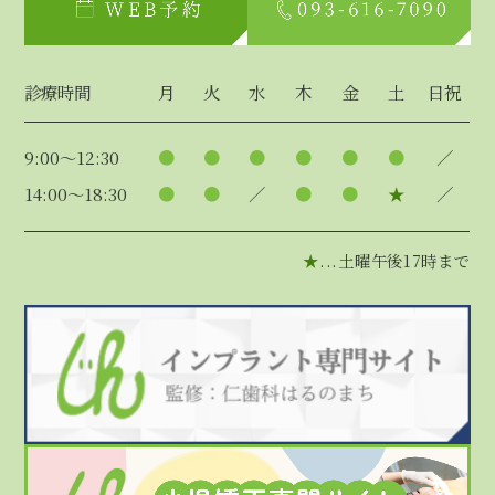
診療時間
月
火
水
木
金
土
日祝
9:00～12:30
●
●
●
●
●
●
／
14:00～18:30
●
●
／
●
●
★
／
★
...土曜午後17時まで