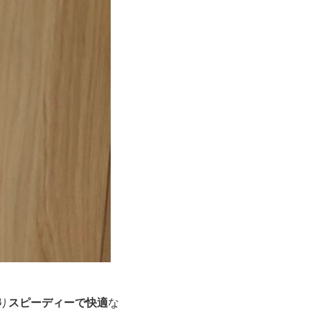
スピーディーで快適
り
な